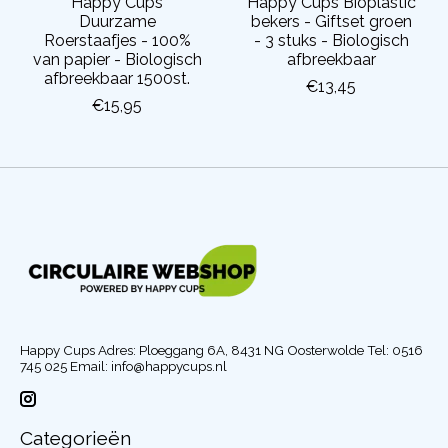
Happy Cups
Happy Cups Bioplastic
Duurzame
bekers - Giftset groen
Roerstaafjes - 100%
- 3 stuks - Biologisch
van papier - Biologisch
afbreekbaar
afbreekbaar 1500st.
€13,45
€15,95
Happy Cups Adres: Ploeggang 6A, 8431 NG Oosterwolde Tel: 0516
745 025 Email:
info@happycups.nl
Categorieën