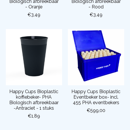
Biologisch afbreekbaar
Biologisch afbreekbaar
- Oranje
- Rood
€3,49
€3,49
Happy Cups Bioplastic
Happy Cups Bioplastic
koffiebeker- PHA
Eventbeker box- incl.
Biologisch afbreekbaar
455 PHA eventbekers
-Antraciet - 1 stuks
€599,00
€1,89