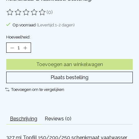
(0)
De beoordeling van dit product is
0
van de 5
Op voorraad
(Levertijd:1-2 dagen)
Hoeveelheid:
Toevoegen aan winkelwagen
Plaats bestelling
Toevoegen om te vergelijken
Beschrijving
Reviews (0)
327 ml Topfill 150/200/250 schenkmaat vaatwasser